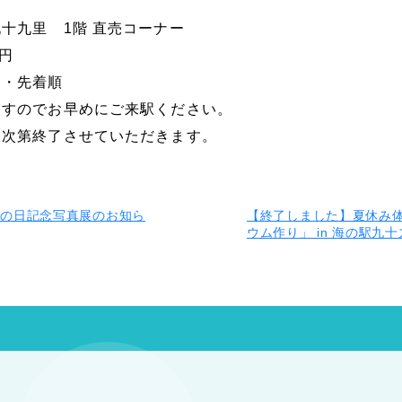
十九里 1階 直売コーナー
0円
定・先着順
ますのでお早めにご来駅ください。
り次第終了させていただきます。
海の日記念写真展のお知ら
【終了しました】夏休み
ウム作り」 in 海の駅九