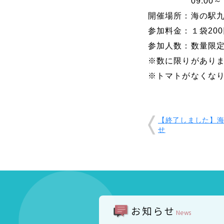
09:00～
開催場所：海の駅九
参加料金：１袋20
参加人数：数量限
※数に限りがあり
※トマトがなくな
【終了しました】
せ
お知らせ
News