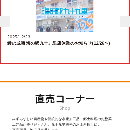
2025/12/23
202
 ず
鰻の成瀬 海の駅九十九里店休業のお知らせ(12/26〜)
12
はまぐり蕎麦
いくら丼定食
直売コーナー
Shop
みずみずしい農産物や伝統的な水産加工品・郷土料理のお惣菜・
工芸品が盛りだくさん。九十九里観光のお土産探しに。