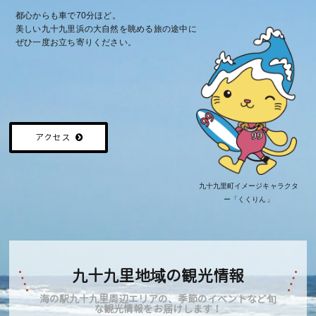
都心からも車で70分ほど。
美しい九十九里浜の大自然を眺める旅の途中に
ぜひ一度お立ち寄りください。
船の模型
イワシの食文化
アクセス
船大工道具
イワシの郷土料理
九十九里町イメージキャラクタ
ー
「くくりん」
九十九里地域の観光情報
海の駅九十九里周辺エリアの、季節のイベントなど旬
な観光情報をお届けします！