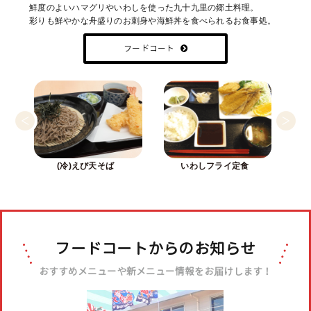
鮮度のよいハマグリやいわしを使った九十九里の郷土料理。
ながらみ
いわしの丸干し
彩りも鮮やかな舟盛りのお刺身や海鮮丼を食べられるお食事処。
フードコート
わらさ
ハナダイ
(冷)えび天そば
いわしフライ定食
フードコートからのお知らせ
ホッキガイ
いわし
おすすめメニューや新メニュー情報をお届けします！
地魚・海鮮膳
うな重