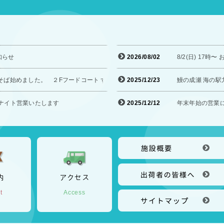
知らせ
2026/08/02
8/2(日) 1
そば始めました。 ２Fフードコート ずっと蕎麦に
2025/12/23
鰻の成瀬 海の駅九
オールナイト営業いたします
2025/12/12
年末年始の営業
内
アクセス
t
Access