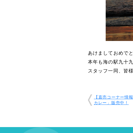
あけましておめで
本年も海の駅九十
スタッフ一同、皆
【直売コーナー情報
カレー」販売中！