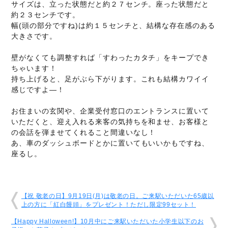
サイズは、立った状態だと約２７センチ。座った状態だと
約２３センチです。
幅(頭の部分ですね)は約１５センチと、結構な存在感のある
大きさです。
壁がなくても調整すれば「すわったカタチ」をキープでき
ちゃいます！
持ち上げると、足がぶら下がります。これも結構カワイイ
感じですよ―！
お住まいの玄関や、企業受付窓口のエントランスに置いて
いただくと、迎え入れる来客の気持ちを和ませ、お客様と
の会話を弾ませてくれること間違いなし！
あ、車のダッシュボードとかに置いてもいいかもですね、
座るし。
【祝 敬老の日】9月19日(月)は敬老の日。ご来駅いただいた65歳以
上の方に「紅白饅頭」をプレゼント！ただし限定99セット！
【Happy Halloween!】10月中にご来駅いただいた小学生以下のお