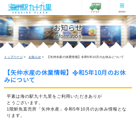
アクセス
MENU
お知らせ
information
トップページ
お知らせ
【矢仲水産の休業情報】令和5年10月のお休みについて
【矢仲水産の休業情報】令和5年10月のお休
みについて
お知らせ
ピックアップ
直売コーナーからのお知らせ
平素は海の駅九十九里をご利用いただきありが
2023/10/01更新
とうございます。
1階鮮魚直売所「矢仲水産」令和5年10月のお休み情報とな
ります。