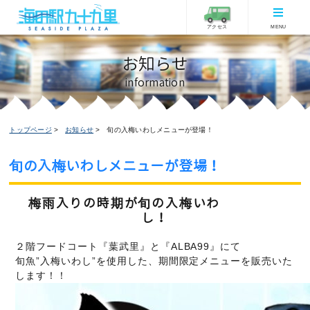
アクセス
MENU
お知らせ
information
トップページ
お知らせ
旬の入梅いわしメニューが登場！
旬の入梅いわしメニューが登場！
お知らせ
イベント情報
ピックアップ
フードコートからのお知らせ
梅雨入りの時期が旬の入梅いわ
2024/06/10更新
し！
２階フードコート『葉武里』と『ALBA99』にて
旬魚”入梅いわし”を使用した、期間限定メニューを販売いた
します！！