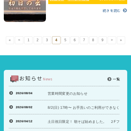
続きを読む
«
<
1
2
3
4
5
6
7
8
9
>
»
お知らせ
News
一覧
2026/08/04
営業時間変更のお知らせ
2026/08/02
8/2(日) 17時〜 お手洗いのご利用ができなくな
2026/04/12
土日祝日限定！ 朝そば始めました。 ２Fフードコ