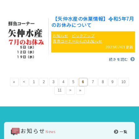
【矢仲水産の休業情報】令和5年7月
のお休みについて
お知らせ
ピックアップ
直売コーナーからのお知らせ
2023/07/01更新
続きを読む
«
<
1
2
3
4
5
6
7
8
9
10
11
>
»
お知らせ
News
一覧