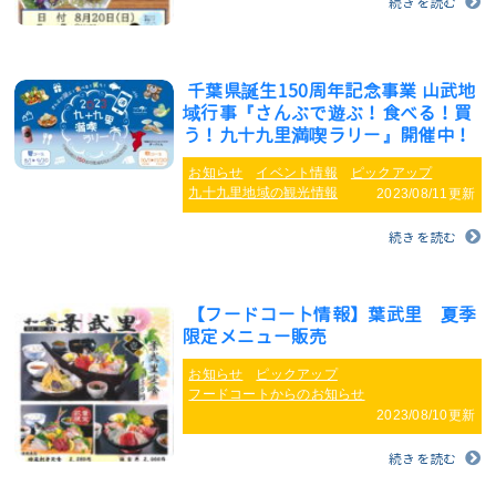
続きを読む
千葉県誕生150周年記念事業 山武地
域行事『さんぶで遊ぶ！食べる！買
う！九十九里満喫ラリー』開催中！
お知らせ
イベント情報
ピックアップ
九十九里地域の観光情報
2023/08/11更新
続きを読む
【フードコート情報】葉武里 夏季
限定メニュー販売
お知らせ
ピックアップ
フードコートからのお知らせ
2023/08/10更新
続きを読む